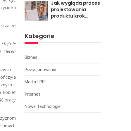
Jak wygląda proces
życielka
projektowania
produktu krok...
szcza że
Kategorie
 chętnie
e zleceń
Biznes
znych –
Pozycjonowanie
kończyła
Media I PR
cznych –
 kobiet
Internet
ść pracy
Nowe Technologie
żczyznom
h samych