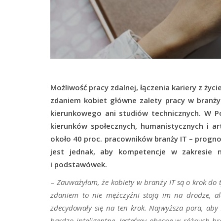
Możliwość pracy zdalnej, łączenia kariery z ży
zdaniem kobiet główne zalety pracy w branży
kierunkowego ani studiów technicznych. W Po
kierunków społecznych, humanistycznych i ar
około 40 proc. pracowników branży IT – progno
jest jednak, aby kompetencje w zakresie n
i podstawówek.
–
Zauważyłam, że kobiety w branży IT są o krok do t
zdaniem to nie mężczyźni stoją im na drodze, a
zdecydowały się na ten krok. Najwyższa pora, aby 
bardzo inteligentne. Jesteśmy obecne w różnych b