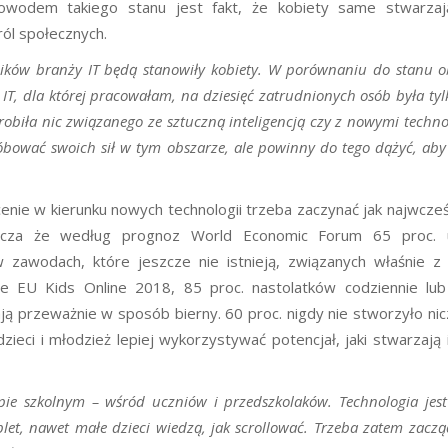
powodem takiego stanu jest fakt, że kobiety same stwarzaj
ól społecznych.
ników branży IT będą stanowiły kobiety. W porównaniu do stanu 
IT, dla której pracowałam, na dziesięć zatrudnionych osób była tyl
e robiła nic związanego ze sztuczną inteligencją czy z nowymi techn
róbować swoich sił w tym obszarze, ale powinny do tego dążyć, aby
enie w kierunku nowych technologii trzeba zaczynać jak najwcześn
szcza że według prognoz World Economic Forum 65 proc. 
zawodach, które jeszcze nie istnieją, związanych właśnie z
ie EU Kids Online 2018, 85 proc. nastolatków codziennie lub
ywają przeważnie w sposób bierny. 60 proc. nigdy nie stworzyło ni
zieci i młodzież lepiej wykorzystywać potencjał, jaki stwarzają 
ie szkolnym – wśród uczniów i przedszkolaków. Technologia jes
let, nawet małe dzieci wiedzą, jak scrollować. Trzeba zatem zacząć