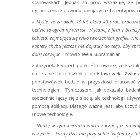
stanowiskach. Jednak 76 proc. wskazuje, że 
ograniczenia z powodu panujących stereotypów i r
–
Myślę, że za około 10 lat około 40 proc. pracow
będzie to ogromny wzrost. W jednej z firm z branży 
kobieta, zajmująca się tylko tworzeniem grafiki. Ni
Kobiety chyba jeszcze nie dojrzały do tego, aby sp
dalej rozwijać
– mówi Sheela Subramanian.
Założyciela Femtech podkreśla również, że kształc
na etapie przedszkoli i podstawówek. Zwła
podstawówek będzie w przyszłości pracować w 
technologiami. Tymczasem, jak pokazało badan
codziennie łączy się z siecią, ale technologii uż
pomocą aplikacji. Dlatego ważne jest, aby uczyć d
i nowe technologie.
–
Naukę w tym kierunku warto zacząć już na etap
wszędzie – każdy dziś ma przy sobie telefon czy tab