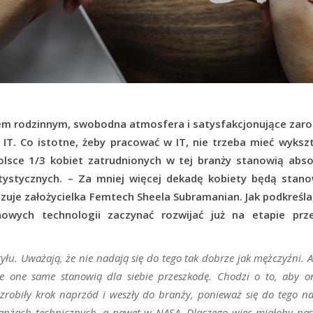
ciem rodzinnym, swobodna atmosfera i satysfakcjonujące zaro
 IT.
Co istotne, żeby pracować w IT, nie trzeba mieć wykszt
lsce 1/3 kobiet zatrudnionych w tej branży stanowią abso
tystycznych. – Za mniej więcej dekadę kobiety będą stanow
zuje założycielka Femtech Sheela Subramanian. Jak podkreśl
owych technologii zaczynać rozwijać już na etapie prze
yłu. Uważają, że nie nadają się do tego tak dobrze jak mężczyźni. 
le one same stanowią dla siebie przeszkodę. Chodzi o to, aby 
zrobiły krok naprzód i weszły do branży, ponieważ się do tego na
ranżach technicznych, a nawet w NASA. Dlaczego więc miałoby nas