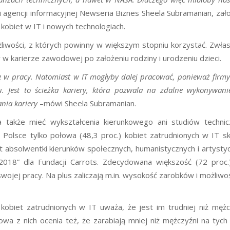
 agencji informacyjnej Newseria Biznes Sheela Subramanian, zało
kobiet w IT i nowych technologiach.
liwości, z których powinny w większym stopniu korzystać. Zwła
 w karierze zawodowej po założeniu rodziny i urodzeniu dzieci.
ę w pracy. Natomiast w IT mogłyby dalej pracować, ponieważ firmy
. Jest to ścieżka kariery, która pozwala na zdalne wykonywani
nia kariery
–mówi Sheela Subramanian.
a także mieć wykształcenia kierunkowego ani studiów technic
 Polsce tylko połowa (48,3 proc.) kobiet zatrudnionych w IT s
st absolwentki kierunków społecznych, humanistycznych i artysty
018” dla Fundacji Carrots. Zdecydowana większość (72 proc.)
wojej pracy. Na plus zaliczają m.in. wysokość zarobków i możliwo
. kobiet zatrudnionych w IT uważa, że jest im trudniej niż mę
owa z nich ocenia też, że zarabiają mniej niż mężczyźni na tyc