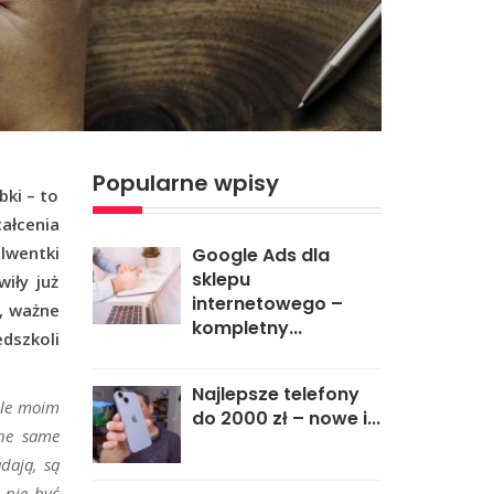
Popularne wpisy
bki – to
ałcenia
lwentki
Google Ads dla
sklepu
iły już
internetowego –
a, ważne
kompletny...
dszkoli
Najlepsze telefony
Ale moim
do 2000 zł – nowe i...
one same
dają, są
 nie być