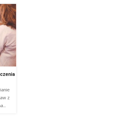
czenia
ianie
raw z
...