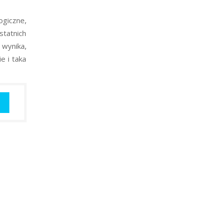
ogiczne,
statnich
 wynika,
e i taka