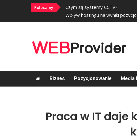
Czym są systemy CCTV?
Polecamy
Wpływ hostingu na wyniki pozycjo
Biznes
Pozycjonowanie
Media 
Praca w IT daje 
k