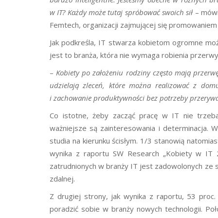
w IT? Każdy może tutaj spróbować swoich sił
– mówi
Femtech, organizacji zajmującej się promowaniem 
Jak podkreśla, IT stwarza kobietom ogromne moż
jest to branża, która nie wymaga robienia przerwy
–
Kobiety po założeniu rodziny często mają przerw
udzielają zleceń, które można realizować z domu
i zachowanie produktywności bez potrzeby przerywa
Co istotne, żeby zacząć pracę w IT nie trzeb
ważniejsze są zainteresowania i determinacja. W
studia na kierunku ścisłym. 1/3 stanowią natomia
wynika z raportu SW Research „Kobiety w IT 2
zatrudnionych w branży IT jest zadowolonych ze s
zdalnej.
Z drugiej strony, jak wynika z raportu, 53 proc
poradzić sobie w branży nowych technologii. Poł