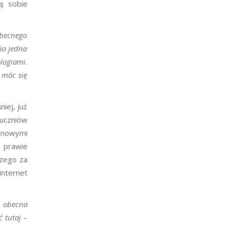
ą sobie
obecnego
ko jedna
ologiami.
 móc się
iej, już
uczniów
 nowymi
 prawie
czego za
internet
t obecna
 tutaj –