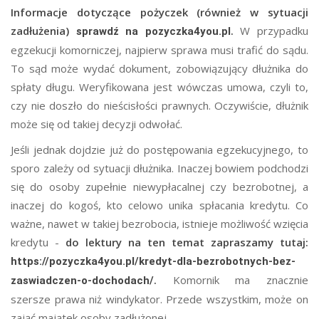
Informacje dotyczące pożyczek (również w sytuacji
zadłużenia)
.
W przypadku
sprawdź na pozyczka4you.pl
egzekucji komorniczej, najpierw sprawa musi trafić do sądu.
To sąd może wydać dokument, zobowiązujący dłużnika do
spłaty długu. Weryfikowana jest wówczas umowa, czyli to,
czy nie doszło do nieścisłości prawnych. Oczywiście, dłużnik
może się od takiej decyzji odwołać.
Jeśli jednak dojdzie już do postępowania egzekucyjnego, to
sporo zależy od sytuacji dłużnika. Inaczej bowiem podchodzi
się do osoby zupełnie niewypłacalnej czy bezrobotnej, a
inaczej do kogoś, kto celowo unika spłacania kredytu. Co
ważne, nawet w takiej bezrobocia, istnieje możliwość wzięcia
kredytu -
do lektury na ten temat zapraszamy tutaj:
https://pozyczka4you.pl/kredyt-dla-bezrobotnych-bez-
.
Komornik ma znacznie
zaswiadczen-o-dochodach/
szersze prawa niż windykator. Przede wszystkim, może on
zająć majątek osoby zadłużonej.